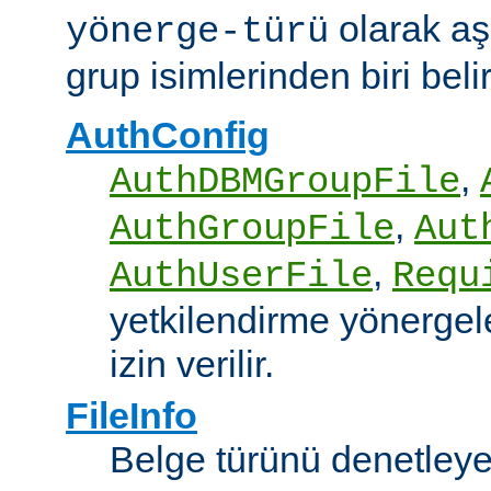
olarak aş
yönerge-türü
grup isimlerinden biri belirt
AuthConfig
,
AuthDBMGroupFile
,
AuthGroupFile
Aut
,
AuthUserFile
Requ
yetkilendirme yönergele
izin verilir.
FileInfo
Belge türünü denetley