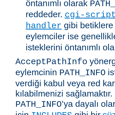
öntanımlı olarak
PATH
reddeder.
cgi-scrip
gibi betikler
handler
eylemciler ise genellik
isteklerini öntanımlı ol
yönerge
AcceptPathInfo
eylemcinin
is
PATH_INFO
verdiği kabul veya red kar
kılabilmenizi sağlamaktır.
’ya dayalı ola
PATH_INFO
için
gibi bir
sü