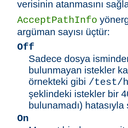
verisinin atanmasını sağla
yönerg
AcceptPathInfo
argüman sayısı üçtür:
Off
Sadece dosya isminden 
bulunmayan istekler kab
örnekteki gibi
/test/
şeklindeki istekler bir
bulunamadı) hatasıyla 
On