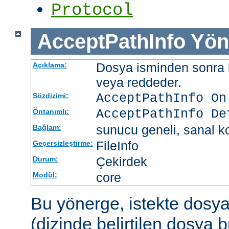
Protocol
AcceptPathInfo
Yön
Dosya isminden sonra be
Açıklama:
veya reddeder.
AcceptPathInfo On
Sözdizimi:
AcceptPathInfo De
Öntanımlı:
sunucu geneli, sanal ko
Bağlam:
FileInfo
Geçersizleştirme:
Çekirdek
Durum:
core
Modül:
Bu yönerge, istekte dosy
(dizinde belirtilen dosya 