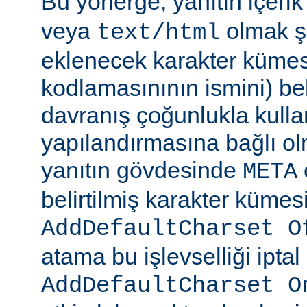
Bu yönerge, yanıtın içerik
veya
olmak şa
text/html
eklenecek karakter kümesi
kodlamasınının ismini) beli
davranış çoğunlukla kulla
yapılandırmasına bağlı olm
yanıtın gövdesinde
META
belirtilmiş karakter kümesi
AddDefaultCharset O
atama bu işlevselliği iptal
AddDefaultCharset O