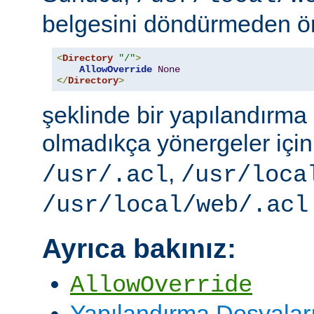
belgesini döndürmeden ö
<
Directory
"/"
>
AllowOverride
None
</
Directory
>
şeklinde bir yapılandırma i
olmadıkça yönergeler içi
,
/usr/.acl
/usr/loca
/usr/local/web/.acl
Ayrıca bakınız:
AllowOverride
Yapılandırma Dosyalar