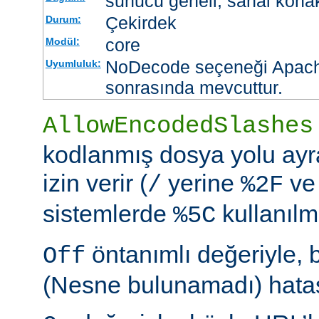
sunucu geneli, sanal kona
Çekirdek
Durum:
core
Modül:
NoDecode seçeneği Apache
Uyumluluk:
sonrasında mevcuttur.
AllowEncodedSlashes
kodlanmış dosya yolu ayr
izin verir (
yerine
ve
/
%2F
sistemlerde
kullanılm
%5C
öntanımlı değeriyle, 
Off
(Nesne bulunamadı) hatası