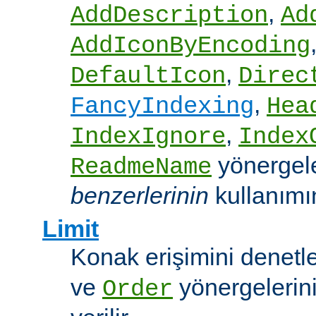
,
AddDescription
Ad
AddIconByEncoding
,
DefaultIcon
Direc
,
FancyIndexing
Hea
,
IndexIgnore
Index
yönergel
ReadmeName
benzerlerinin
kullanımına
Limit
Konak erişimini denet
ve
yönergelerini
Order