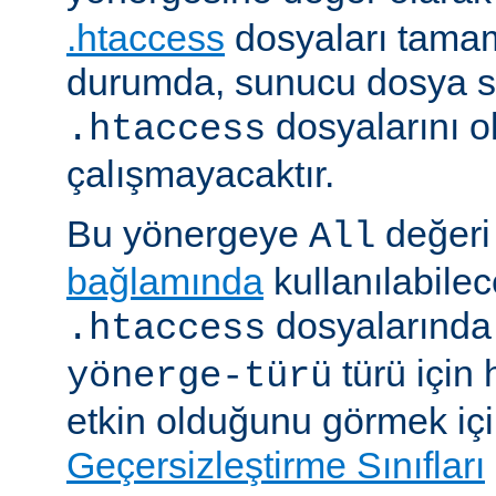
.htaccess
dosyaları tamam
durumda, sunucu dosya si
dosyalarını 
.htaccess
çalışmayacaktır.
Bu yönergeye
değeri 
All
bağlamında
kullanılabile
dosyalarında i
.htaccess
türü için
yönerge-türü
etkin olduğunu görmek iç
Geçersizleştirme Sınıfları