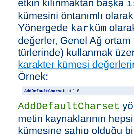
etkin kılınmaktan başka
i
kümesini öntanımlı olarak 
Yönergede
olarak
karküm
değerler, Genel Ağ ortam 
türlerinde) kullanmak üze
karakter kümesi değerleri
Örnek:
AddDefaultCharset
 utf-8
yö
AddDefaultCharset
metin kaynaklarının hepsi
kümesine sahip olduğu bil