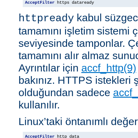
AcceptFilter
 https dataready
kabul süzgeci
httpready
tamamını işletim sistemi ç
seviyesinde tamponlar. Çe
tamamını alır almaz sunu
Ayrıntılar için
accf_http(9)
bakınız. HTTPS istekleri ş
olduğundan sadece
accf_
kullanılır.
Linux’taki öntanımlı değer
AcceptFilter