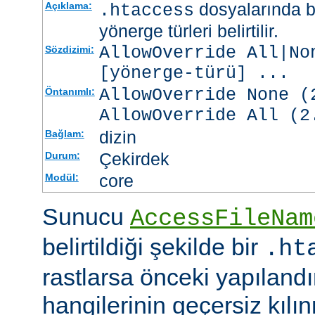
dosyalarında b
Açıklama:
.htaccess
yönerge türleri belirtilir.
AllowOverride All|No
Sözdizimi:
[
yönerge-türü
] ...
AllowOverride None (
Öntanımlı:
AllowOverride All (2
dizin
Bağlam:
Çekirdek
Durum:
core
Modül:
Sunucu
AccessFileNam
belirtildiği şekilde bir
.ht
rastlarsa önceki yapıland
hangilerinin geçersiz kıl