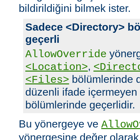
bildirildiğini bilmek ister.
Sadece <Directory> bö
geçerli
yönerg
AllowOverride
,
<Location>
<Direct
bölümlerinde d
<Files>
düzenli ifade içermeyen
bölümlerinde geçerlidir.
Bu yönergeye ve
AllowO
yönergesine değer olara