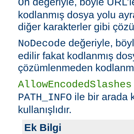
değeriyle, böyle URL’le
On
kodlanmış dosya yolu ayr
diğer karakterler gibi çöz
değeriyle, böy
NoDecode
edilir fakat kodlanmış dos
çözümlenmeden kodlanmış 
AllowEncodedSlashes
ile bir arada 
PATH_INFO
kullanışlıdır.
Ek Bilgi