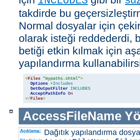
INCLUDES
takdirde bu geçersizleştir
Normal dosyalar için çek
olarak isteği reddederdi, 
betiği etkin kılmak için aş
yapılandırma kullanabilirs
<
Files
"mypaths.shtml"
>
Options
+Includes
SetOutputFilter
INCLUDES
AcceptPathInfo
On
</
Files
>
AccessFileName
Yö
Dağıtık yapılandırma dosyası
Açıklama: