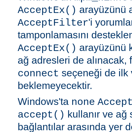
arayüzünü a
AcceptEx()
'i yorumla
AcceptFilter
tamponlamasını destekl
arayüzünü k
AcceptEx()
ağ adresleri de alınacak, 
seçeneği de ilk 
connect
beklemeyecektir.
Windows'ta
none
Accep
kullanır ve ağ 
accept()
bağlantılar arasında yer 