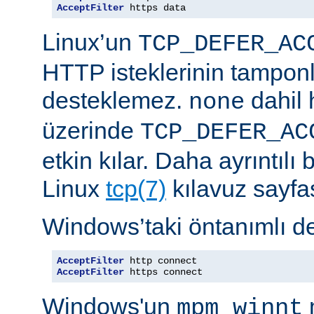
AcceptFilter
 https data
Linux’un
TCP_DEFER_AC
HTTP isteklerinin tampon
desteklemez.
dahil 
none
üzerinde
TCP_DEFER_AC
etkin kılar. Daha ayrıntılı 
Linux
tcp(7)
kılavuz sayfa
Windows’taki öntanımlı de
AcceptFilter
AcceptFilter
 https connect
Windows'un
mpm_winnt