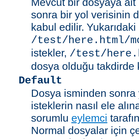
Mevcut bir dosyaya ait
sonra bir yol verisinin de
kabul edilir. Yukarıdaki
/test/here.html/m
istekler,
/test/here.
dosya olduğu takdirde k
Default
Dosya isminden sonra yo
isteklerin nasıl ele alı
sorumlu
eylemci
tarafı
Normal dosyalar için ç