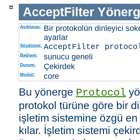
AcceptFilter
Yönerg
Bir protokolün dinleyici soke
Açıklama:
ayarlar
AcceptFilter
protoco
Sözdizimi:
sunucu geneli
Bağlam:
Çekirdek
Durum:
core
Modül:
Bu yönerge
yö
Protocol
protokol türüne göre bir d
işletim sistemine özgü en 
kılar. İşletim sistemi çekir