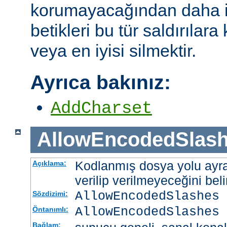
korumayacağından daha i
betikleri bu tür saldırılar
veya en iyisi silmektir.
Ayrıca bakınız:
AddCharset
AllowEncodedSlas
Kodlanmış dosya yolu ayrac
Açıklama:
verilip verilmeyeceğini belir
AllowEncodedSlashes 
Sözdizimi:
AllowEncodedSlashes 
Öntanımlı:
Bağlam: