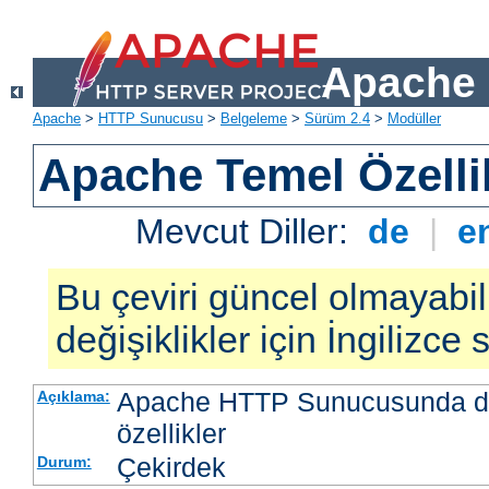
Apache 
Apache
>
HTTP Sunucusu
>
Belgeleme
>
Sürüm 2.4
>
Modüller
Apache Temel Özellik
Mevcut Diller:
de
|
e
Bu çeviri güncel olmayabil
değişiklikler için İngilizce
Apache HTTP Sunucusunda da
Açıklama:
özellikler
Çekirdek
Durum: