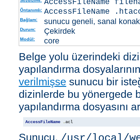
AccessFileName
filen
Sözdizimi:
AccessFileName .htac
Öntanımlı:
sunucu geneli, sanal konak
Bağlam:
Çekirdek
Durum:
core
Modül:
Belge yolu üzerindeki dizi
yapılandırma dosyalarını
verilmişse
sunucu bir iste
dizinlerde bu yönergede be
yapılandırma dosyasını ar
AccessFileName
.
acl
Sunucu,
/usr/local/w