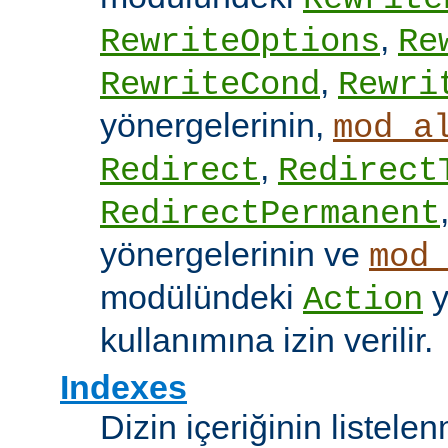
,
RewriteOptions
Re
,
RewriteCond
Rewri
yönergelerinin,
mod_a
,
Redirect
Redirect
RedirectPermanent
yönergelerinin ve
mod
modülündeki
y
Action
kullanımına izin verilir.
Indexes
Dizin içeriğinin listel