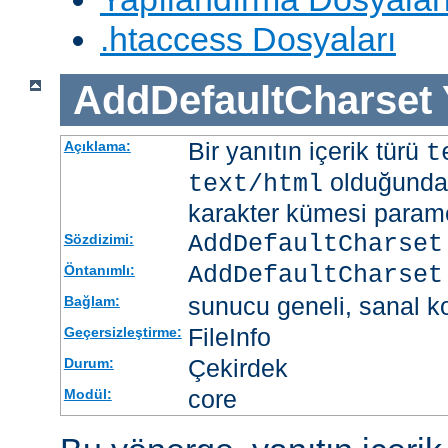
.htaccess Dosyaları
AddDefaultCharset
Bir yanıtın içerik türü
Açıklama:
t
olduğunda 
text/html
karakter kümesi paramet
AddDefaultCharset
Sözdizimi:
AddDefaultCharset
Öntanımlı:
sunucu geneli, sanal ko
Bağlam:
FileInfo
Geçersizleştirme:
Çekirdek
Durum:
core
Modül: