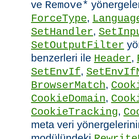
ve
yönergele
Remove*
,
ForceType
Languag
,
SetHandler
SetInp
yön
SetOutputFilter
benzerleri ile
,
Header
,
SetEnvIf
SetEnvIf
,
BrowserMatch
Cook
,
CookieDomain
Cook
,
CookieTracking
Co
meta veri yönergelerin
modülündeki
Rewrite