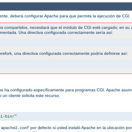
te, deberá configurar Apache para que permita la ejecución de CGI. H
os compartidos, necesitará que el módulo de CGI esté cargado; en su
mentada. Una directiva configurada correctamente sería así:
efork, una directiva configurada correctamente podría definirse así:
 se ha configurado específicamente para programas CGI. Apache asumi
un cliente solicita este recurso.
gi-bin/"
n
por defecto si usted instaló Apache en la ubicación por
apache2.conf