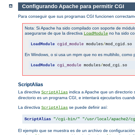
Configurando Apache para permitir CGI
Para conseguir que sus programas CGI funcionen correctamen
Nota: Si Apache ha sido compilado con soporte de módul
asegurarse de que la directiva
no ha sido co
LoadModule
LoadModule
cgid_module
 modules
/
mod_cgid
.
so
En Windows, o si usa un mpm que no es multihilo, como pr
LoadModule
cgi_module
 modules
/
mod_cgi
.
so
ScriptAlias
La directiva
indica a Apache que un directorio
ScriptAlias
directorio es un programa CGI, e intentará ejecutarlos cuando 
La directiva
se puede definir así:
ScriptAlias
ScriptAlias
"/cgi-bin/"
"/usr/local/apache2/c
El ejemplo que se muestra es de un archivo de configuració