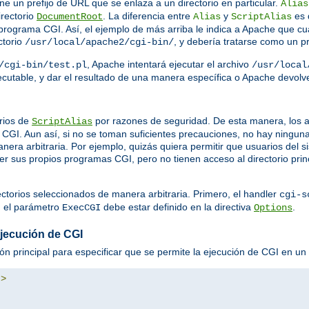
ine un prefijo de URL que se enlaza a un directorio en particular.
Alias
irectorio
. La diferencia entre
y
es 
DocumentRoot
Alias
ScriptAlias
rograma CGI. Así, el ejemplo de más arriba le indica a Apache que cua
ctorio
, y debería tratarse como un 
/usr/local/apache2/cgi-bin/
, Apache intentará ejecutar el archivo
/cgi-bin/test.pl
/usr/local
ejecutable, y dar el resultado de una manera específica o Apache devol
rios de
por razones de seguridad. De esta manera, los a
ScriptAlias
GI. Aun así, si no se toman suficientes precauciones, no hay ningun
nera arbitraria. Por ejemplo, quizás quiera permitir que usuarios del
ner sus propios programas CGI, pero no tienen acceso al directorio prin
ectorios seleccionados de manera arbitraria. Primero, el handler
cgi-s
, el parámetro
debe estar definido en la directiva
.
ExecCGI
Options
ejecución de CGI
ión principal para especificar que se permite la ejecución de CGI en un d
"
>