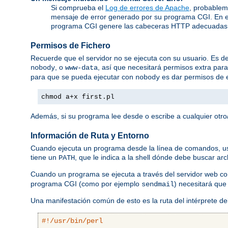
Si comprueba el
Log de errores de Apache
, probablem
mensaje de error generado por su programa CGI. En e
programa CGI genere las cabeceras HTTP adecuadas
Permisos de Fichero
Recuerde que el servidor no se ejecuta con su usuario. Es dec
, o
, así que necesitará permisos extra par
nobody
www-data
para que se pueda ejecutar con
es dar permisos de e
nobody
chmod a+x first.pl
Además, si su programa lee desde o escribe a cualquier otro/
Información de Ruta y Entorno
Cuando ejecuta un programa desde la línea de comandos, usted
tiene un
, que le indica a la shell dónde debe buscar ar
PATH
Cuando un programa se ejecuta a través del servidor web 
programa CGI (como por ejemplo
) necesitará que
sendmail
Una manifestación común de esto es la ruta del intérprete d
#!/usr/bin/perl