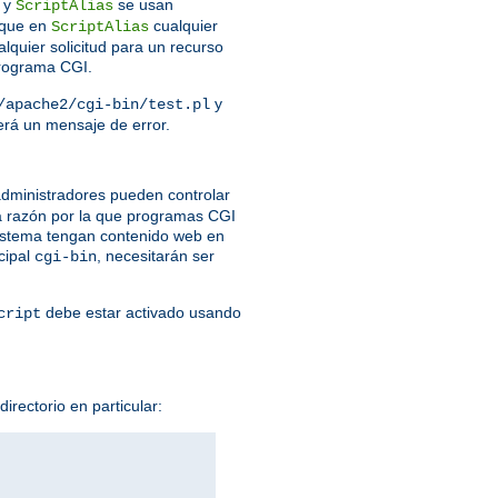
y
se usan
ScriptAlias
que en
cualquier
ScriptAlias
lquier solicitud para un recurso
programa CGI.
y
/apache2/cgi-bin/test.pl
verá un mensaje de error.
dministradores pueden controlar
a razón por la que programas CGI
 sistema tengan contenido web en
cipal
, necesitarán ser
cgi-bin
debe estar activado usando
cript
irectorio en particular: