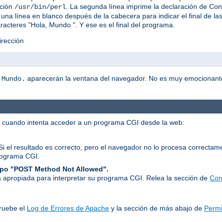
ación
. La segunda línea imprime la declaración de C
/usr/bin/perl
una línea en blanco después de la cabecera para indicar el final de l
racteres "Hola, Mundo.". Y ese es el final del programa.
irección
aparecerán la ventana del navegador. No es muy emocionant
 Mundo.
r cuando intenta acceder a un programa CGI desde la web:
Si el resultado es correcto, pero el navegador no lo procesa correcta
rograma CGI.
tipo "POST Method Not Allowed".
 apropiada para interpretar su programa CGI. Relea la sección de
Con
ruebe el
Log de Errores de Apache
y la sección de más abajo de
Permi