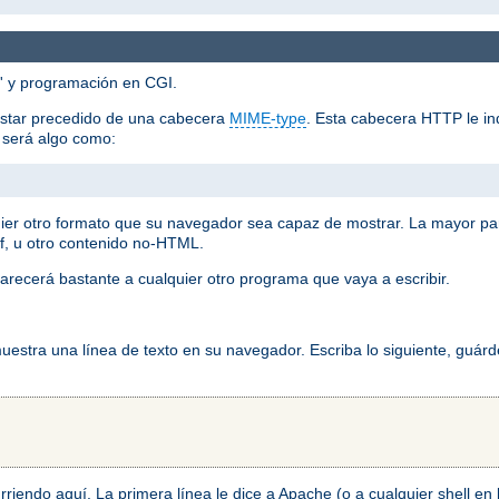
'' y programación en CGI.
estar precedido de una cabecera
MIME-type
. Esta cabecera HTTP le ind
o será algo como:
ier otro formato que su navegador sea capaz de mostrar. La mayor pa
f, u otro contenido no-HTML.
arecerá bastante a cualquier otro programa que vaya a escribir.
stra una línea de texto en su navegador. Escriba lo siguiente, guárd
ocurriendo aquí. La primera línea le dice a Apache (o a cualquier shell e