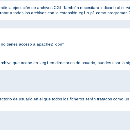
mitir la ejecución de archivos CGI. También necesitará indicarle al serv
tratar a todos los archivos con la extensión
o
como programas 
cgi
pl
 no tienes acceso a
.
apache2.conf
 archivo que acabe en
en directorios de usuario, puedes usar la si
.cgi
ectorio de usuario en el que todos los ficheros serán tratados como u