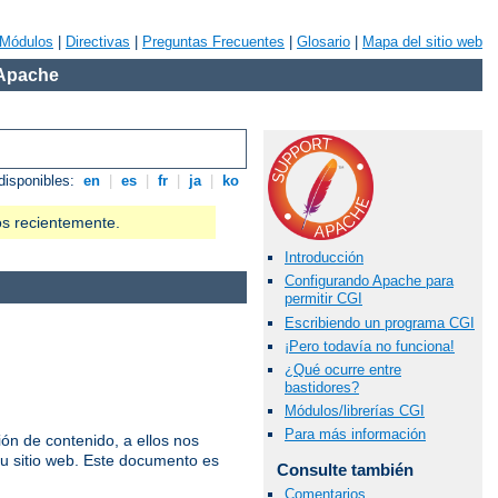
Módulos
|
Directivas
|
Preguntas Frecuentes
|
Glosario
|
Mapa del sitio web
 Apache
disponibles:
en
|
es
|
fr
|
ja
|
ko
os recientemente.
Introducción
Configurando Apache para
permitir CGI
Escribiendo un programa CGI
¡Pero todavía no funciona!
¿Qué ocurre entre
bastidores?
Módulos/librerías CGI
Para más información
n de contenido, a ellos nos
u sitio web. Este documento es
Consulte también
Comentarios