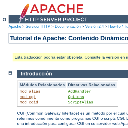
Apache
>
Servidor HTTP
>
Documentación
>
Versión 2.4
>
How-To / Tu
Tutorial de Apache: Contenido Dinámic
Esta traducción podría estar obsoleta. Consulte la versión e
Introducción
Módulos Relacionados
Directivas Relacionadas
mod_alias
AddHandler
mod_cgi
Options
mod_cgid
ScriptAlias
CGI (Common Gateway Interface) es un método por el cual un
referimos comúnmente como programas CGI o scripts CGI. Es
una introducción para configurar CGI en su servidor web Apac