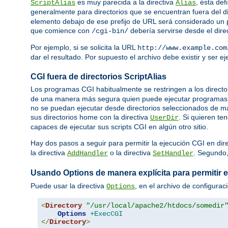
es muy parecida a la directiva
, ésta def
ScriptAlias
Alias
generalmente para directorios que se encuentran fuera del d
elemento debajo de ese prefijo de URL será considerado un p
que comience con
debería servirse desde el dire
/cgi-bin/
Por ejemplo, si se solicita la URL
http://www.example.com
dar el resultado. Por supuesto el archivo debe existir y ser 
CGI fuera de directorios ScriptAlias
Los programas CGI habitualmente se restringen a los directo
de una manera más segura quien puede ejecutar programas C
no se puedan ejecutar desde directorios seleccionados de ma
sus directorios home con la directiva
. Si quieren te
UserDir
capaces de ejecutar sus scripts CGI en algún otro sitio.
Hay dos pasos a seguir para permitir la ejecución CGI en dir
la directiva
o la directiva
. Segundo
AddHandler
SetHandler
Usando Options de manera explícita para permitir 
Puede usar la directiva
, en el archivo de configurac
Options
<
Directory
"/usr/local/apache2/htdocs/somedir
Options
+ExecCGI
</
Directory
>