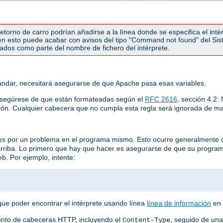
torno de carro podrían añadirse a la línea donde se especifica el inté
r en esto puede acabar con avisos del tipo "Command not found" del Si
etados como parte del nombre de fichero del intérprete.
ndar, necesitará asegurarse de que Apache pasa esas variables.
asegúrese de que están formateadas según el
RFC 2616
, sección 4.2
ión. Cualquier cabecera que no cumpla esta regla será ignorada de ma
 es por un problema en el programa mismo. Esto ocurre generalmente 
arriba. Lo primero que hay que hacer es asegurarse de que su progra
b. Por ejemplo, intente:
que poder encontrar el intérprete usando línea
línea de información
en 
unto de cabeceras HTTP, incluyendo el
, seguido de una
Content-Type