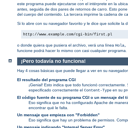
este programa puede ejecutarse con el intérprete en la ubic
antes, seguida de dos pares de retornos de carro. Esto pone 
del cuerpo del contenido. La tercera imprime la cadena de ca
Si lo abre con su navegador favorito y le dice que solicite la d
http://www.example.com/cgi-bin/first.pl
o donde quiera que pusiera el archivo, verá una línea
Hola,
funcione podrá hacer lo mismo con casi cualquier programa.
¡Pero todavía no funciona!
Hay 4 cosas básicas que puede llegar a ver en su navegado
El resultado del programa CGI
¡Genial! Esto indica que todo funcionó correctamente. 
especificado correctamente el
en su p
Content-Type
El código fuente de su programa CGI o un mensaje del 
Eso significa que no ha configurado Apache de manera
encontrar qué le falta.
Un mensaje que empieza con "Forbidden"
Eso significa que hay un problema de permisos. Comp
Un mensaje indicando "Internal Server Error"