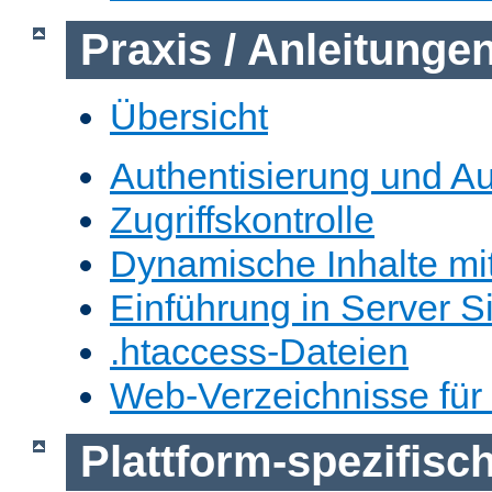
Praxis / Anleitunge
Übersicht
Authentisierung und Au
Zugriffskontrolle
Dynamische Inhalte mi
Einführung in Server S
.htaccess-Dateien
Web-Verzeichnisse für
Plattform-spezifis