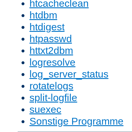
htcacheclean
htdbm
htdigest
htpasswd
httxt2dbm
logresolve
log_server_status
rotatelogs
split-logfile
suexec
Sonstige Programme