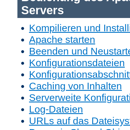
Servers
Kompilieren und Install
Apache starten
Beenden und Neustart
Konfigurationsdateien
Konfigurationsabschnit
Caching von Inhalten
Serverweite Konfigurat
Log-Dateien
URLs auf das Dateisys