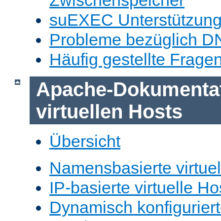
Zwischenspeicher
suEXEC Unterstützun
Probleme bezüglich D
Häufig gestellte Frage
Apache-Dokumentat
virtuellen Hosts
Übersicht
Namensbasierte virtuel
IP-basierte virtuelle Ho
Dynamisch konfiguriert